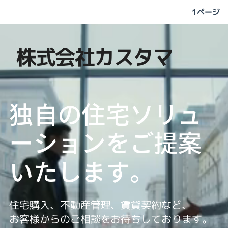
1ページ
株式会社カスタマ
独
自
の
住
宅
ソ
リ
ュ
ー
シ
ョ
ン
を
ご
提
案
い
た
し
ま
す
。
住宅購入、不動産管理、賃貸契約など、
お客様からのご相談をお待ちしております。